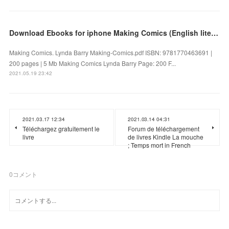
Download Ebooks for iphone Making Comics (English literature)
Making Comics. Lynda Barry Making-Comics.pdf ISBN: 9781770463691 |
200 pages | 5 Mb Making Comics Lynda Barry Page: 200 F...
2021.05.19 23:42
2021.03.17 12:34
2021.03.14 04:31
Téléchargez gratuitement le
Forum de téléchargement
livre
de livres Kindle La mouche
; Temps mort in French
0
コメント