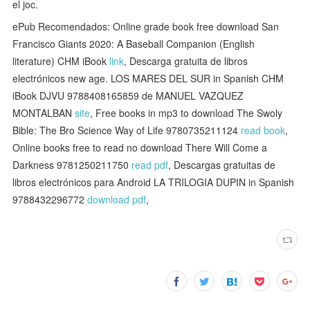
el joc.
ePub Recomendados: Online grade book free download San
Francisco Giants 2020: A Baseball Companion (English
literature) CHM iBook
link
, Descarga gratuita de libros
electrónicos new age. LOS MARES DEL SUR in Spanish CHM
iBook DJVU 9788408165859 de MANUEL VAZQUEZ
MONTALBAN
site
, Free books in mp3 to download The Swoly
Bible: The Bro Science Way of Life 9780735211124
read book
,
Online books free to read no download There Will Come a
Darkness 9781250211750
read pdf
, Descargas gratuitas de
libros electrónicos para Android LA TRILOGIA DUPIN in Spanish
9788432296772
download pdf
,