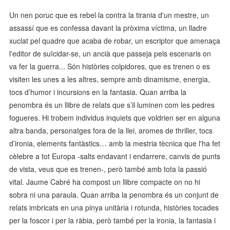
Un nen poruc que es rebel·la contra la tirania d'un mestre, un
assassí que es confessa davant la pròxima víctima, un lladre
xuclat pel quadre que acaba de robar, un escriptor que amenaça
l'editor de suïcidar-se, un ancià que passeja pels escenaris on
va fer la guerra... Són històries colpidores, que es trenen o es
visiten les unes a les altres, sempre amb dinamisme, energia,
tocs d’humor i incursions en la fantasia. Quan arriba la
penombra és un llibre de relats que s’il·luminen com les pedres
fogueres. Hi trobem individus inquiets que voldrien ser en alguna
altra banda, personatges fora de la llei, aromes de thriller, tocs
d’ironia, elements fantàstics… amb la mestria tècnica que l'ha fet
cèlebre a tot Europa -salts endavant i endarrere, canvis de punts
de vista, veus que es trenen-, però també amb tota la passió
vital. Jaume Cabré ha compost un llibre compacte on no hi
sobra ni una paraula. Quan arriba la penombra és un conjunt de
relats imbricats en una pinya unitària i rotunda, històries tocades
per la foscor i per la ràbia, però també per la ironia, la fantasia i