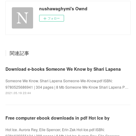
nushawaghymi's Ownd
フォロー
関連記事
Download e-books Someone We Know by Shari Lapena
Someone We Know. Shari Lapena Someone-We-Know.pdf ISBN:
9780525686941 | 304 pages | 8 Mb Someone We Know Shari Lapena P…
2021.05.19 23:44
Free computer ebook downloads in pdf Hot Ice by
Hot Ice. Aurora Rey, Elle Spencer, Erin Zak Hot-Ice.pdf ISBN:
9781635555134 | 288 pages | 8 Mb Hot Ice Aurora Rey, Elle Spencer, ...