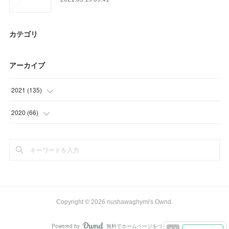
カテゴリ
アーカイブ
2021
(
135
)
(
21
)
2020
(
66
)
(
30
)
(
9
)
(
46
)
(
24
)
(
20
)
(
27
)
(
18
)
(
6
)
Copyright ©
2026
nushawaghymi's Ownd
.
Powered by
無料でホームページをつくろう