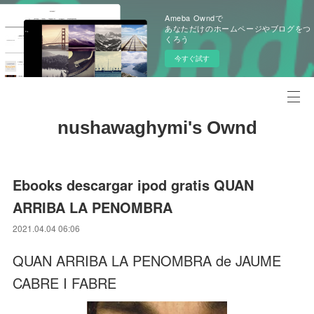
Ameba Owndで
あなただけのホームページやブログをつ
くろう
今すぐ試す
nushawaghymi's Ownd
Ebooks descargar ipod gratis QUAN
ARRIBA LA PENOMBRA
2021.04.04 06:06
QUAN ARRIBA LA PENOMBRA de JAUME
CABRE I FABRE